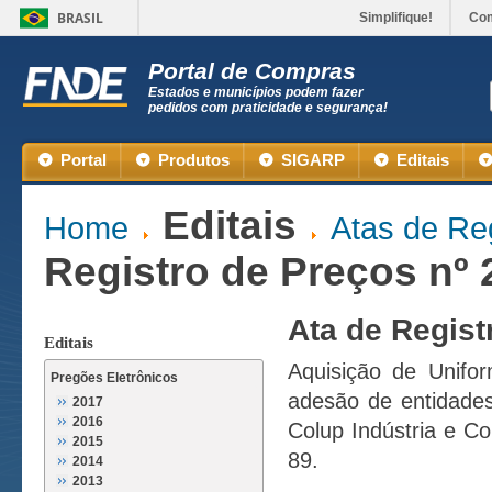
BRASIL
Simplifique!
Co
Portal de Compras
Estados e municípios podem fazer
pedidos com praticidade e segurança!
Portal
Produtos
SIGARP
Editais
Editais
Home
Atas de Re
Registro de Preços nº 
Ata de Regist
Editais
Aquisição de Unifo
Pregões Eletrônicos
adesão de entidades
2017
2016
Colup Indústria e C
2015
89.
2014
2013