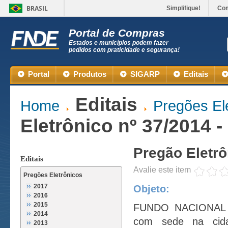
BRASIL
Simplifique!
Co
Portal de Compras
Estados e municípios podem fazer
pedidos com praticidade e segurança!
Portal
Produtos
SIGARP
Editais
Editais
Home
Pregões El
Eletrônico nº 37/2014 
Pregão Eletrô
Editais
Avalie este item
Pregões Eletrônicos
2017
Objeto:
2016
2015
FUNDO NACIONAL
2014
com sede na cida
2013