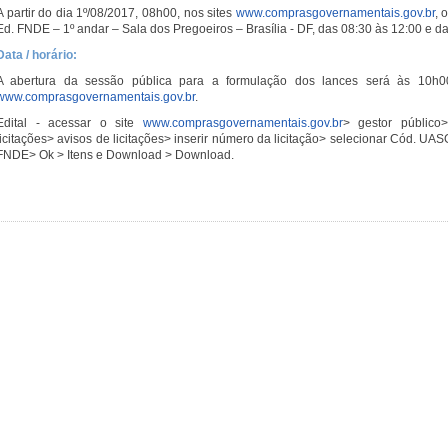
A partir do dia 1º/08/2017, 08h00, nos sites
www.comprasgovernamentais.gov.br
, 
Ed. FNDE – 1º andar – Sala dos Pregoeiros – Brasília - DF, das 08:30 às 12:00 e d
Data / horário:
A abertura da sessão pública para a formulação dos lances será às 10h0
www.comprasgovernamentais.gov.br
.
Edital - acessar o site
www.comprasgovernamentais.gov.br
> gestor público
licitações> avisos de licitações> inserir número da licitação> selecionar Cód. 
FNDE> Ok > Itens e Download > Download.