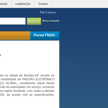
mação
Legislação
Canais
Fale Conosco
Busca avançada
Portal FNDE
s
cidade de Brasília-DF, inscrito no
o, na modalidade de PREGÃO ELETRÔNICO
 GLOBAL, constituindo objeto dessa
orte de autoridades em serviço, incluindo
na região Nordeste, com vistas a atender
E, de acordo com as especificações,