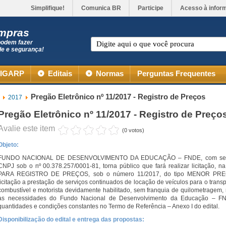
Simplifique!
Comunica BR
Participe
Acesso à infor
ompras
podem fazer
de e segurança!
IGARP
Editais
Normas
Perguntas Frequentes
Pregão Eletrônico nº 11/2017 - Registro de Preços
2017
Pregão Eletrônico nº 11/2017 - Registro de Preço
Avalie este item
(0 votos)
Objeto:
FUNDO NACIONAL DE DESENVOLVIMENTO DA EDUCAÇÃO – FNDE, com sede na 
CNPJ sob o nº 00.378.257/0001-81, torna público que fará realizar licitaçã
PARA REGISTRO DE PREÇOS, sob o número 11/2017, do tipo MENOR PREÇO
licitação a prestação de serviços continuados de locação de veículos para o transp
combustível e motorista devidamente habilitado, sem franquia de quilometragem, 
às necessidades do Fundo Nacional de Desenvolvimento da Educação – FND
quantidades e condições constantes no Termo de Referência – Anexo I do edital.
Disponibilização do edital e entrega das propostas: