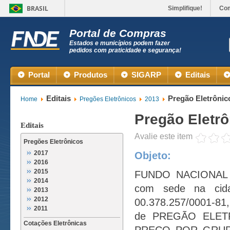
BRASIL
Simplifique!
Co
Portal de Compras
Estados e municípios podem fazer
pedidos com praticidade e segurança!
Portal
Produtos
SIGARP
Editais
Editais
Pregão Eletrônic
Home
Pregões Eletrônicos
2013
Pregão Eletrô
Editais
Avalie este item
Pregões Eletrônicos
2017
Objeto:
2016
2015
FUNDO NACIONAL
2014
com sede na cida
2013
2012
00.378.257/0001-81, 
2011
de PREGÃO ELETR
Cotações Eletrônicas