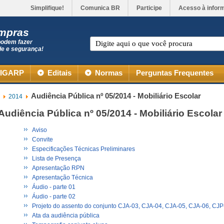
Simplifique!
Comunica BR
Participe
Acesso à infor
ompras
podem fazer
de e segurança!
IGARP
Editais
Normas
Perguntas Frequentes
Audiência Pública nº 05/2014 - Mobiliário Escolar
2014
Audiência Pública nº 05/2014 - Mobiliário Escolar
Aviso
Convite
Especificações Técnicas Preliminares
Lista de Presença
Apresentação RPN
Apresentação Técnica
Áudio - parte 01
Áudio - parte 02
Projeto do assento do conjunto CJA-03, CJA-04, CJA-05, CJA-06, CJP
Ata da audiência pública