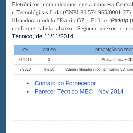
Eletrônicos: comunicamos que a empresa Centra
e Tecnológicas Ltda (CNPJ 80.574.965/0001-27) f
filmadora modelo "Everio GZ – E10" e "
Pickup
(
conforme tabela abaixo. Seguem anexos o c
Técnico, de 11/11/2014.
ATA
GRUPO
DESCRIÇÃO DO PRO
23/2013
3
Pickup
(
mixer
+ CD
7/2013
9 e 10
Câmera filmadora (contém cartão SD, co
Contato do Fornecedor
Parecer Técnico MEC - Nov 2014