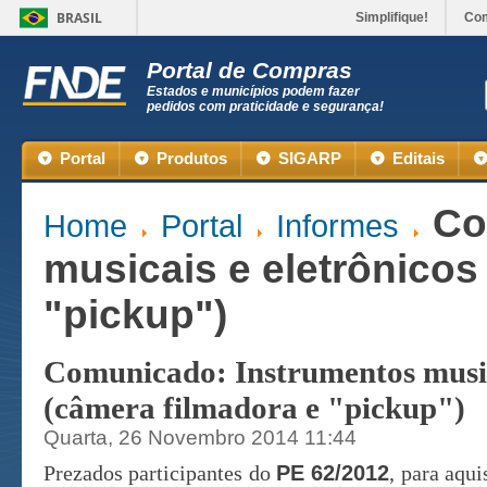
BRASIL
Simplifique!
Co
Portal de Compras
Estados e municípios podem fazer
pedidos com praticidade e segurança!
Portal
Produtos
SIGARP
Editais
Co
Home
Portal
Informes
musicais e eletrônicos
"pickup")
Comunicado: Instrumentos musica
(câmera filmadora e "pickup")
Quarta, 26 Novembro 2014 11:44
Prezados participantes do
PE 62/2012
, para aqu