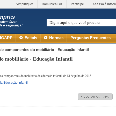
Simplifique!
Comunica BR
Participe
Acesso à infor
ompras
podem fazer
de e segurança!
IGARP
Editais
Normas
Perguntas Frequentes
 de componentes do mobiliário - Educação Infantil
o mobiliário - Educação Infantil
os componentes do mobiliário da educação infantil, de 13 de julho de 2015.
a Educação Infantil