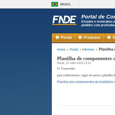
BRASIL
Portal de C
Estados e municípios 
pedidos com praticida
Portal
Produtos
S
Planilha
Home
Portal
Informes
Planilha de componentes d
Sexta, 10 Julho 2015 13:12
Sr. Fornecedor:
para conhecimento, segue em anexo a planilha d
Planilha dos componentes do mobiliário d