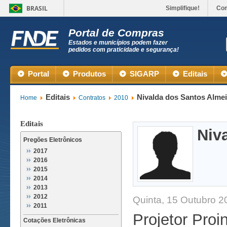
BRASIL
Simplifique!
Co
Portal de Compras
Estados e municípios podem fazer
pedidos com praticidade e segurança!
Portal
Produtos
SIGARP
Editais
Editais
Nivalda dos Santos Alme
Home
Contratos
2010
Editais
Niv
Pregões Eletrônicos
2017
2016
2015
2014
2013
2012
Quinta, 15 Outubro 2
2011
Projetor Proi
Cotações Eletrônicas