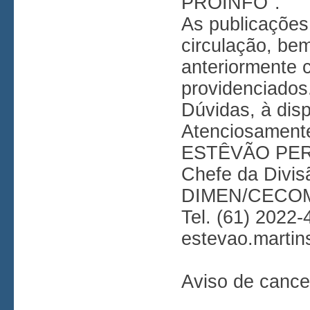
PROINFO".
As publicações
circulação, be
anteriormente 
providenciados
Dúvidas, à dis
Atenciosament
ESTÊVÃO PE
Chefe da Divi
DIMEN/CECO
Tel. (61) 2022
estevao.martin
Aviso de cance