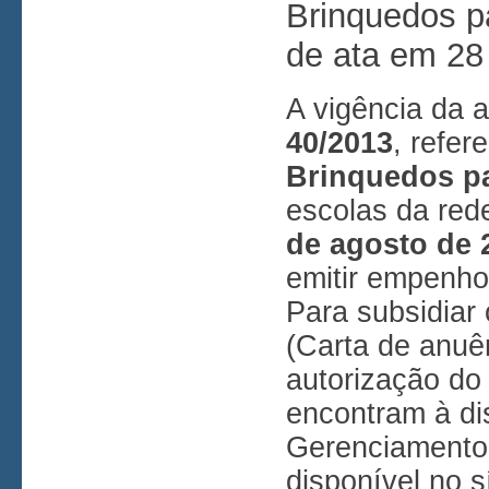
Brinquedos pa
de ata em 28
A vigência da a
40/2013
, refer
Brinquedos p
escolas da red
de agosto de 
emitir empenho
Para subsidiar
(Carta de anuê
autorização do
encontram à d
Gerenciamento 
disponível no s