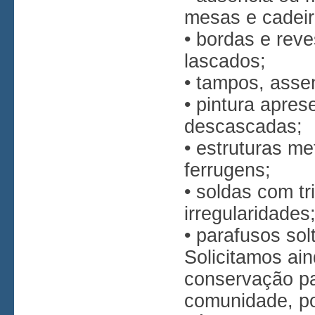
mesas e cadeir
• bordas e rev
lascados;
• tampos, assen
• pintura apre
descascadas;
• estruturas m
ferrugens;
• soldas com tr
irregularidades
• parafusos sol
Solicitamos ai
conservação pa
comunidade, po