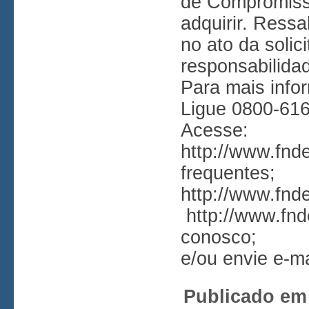
de Compromisso
adquirir. Ressa
no ato da solic
responsabilidad
Para mais info
Ligue 0800-616
Acesse:
http://www.fnd
frequentes
;
http://www.fnd
http://www.fnd
conosco
;
e/ou envie e-m
Publicado em