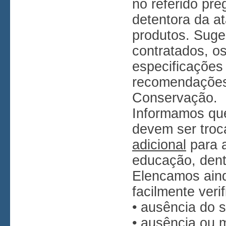
no referido pr
detentora da a
produtos. Suge
contratados, o
especificações
recomendações
Conservação.
Informamos que
devem ser troc
adicional
para a
educação, dent
Elencamos aind
facilmente verif
• ausência do
• ausência ou 