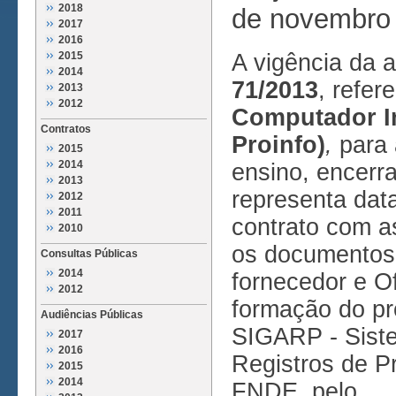
2018
de novembro
2017
2016
2015
A vigência da a
2014
71/2013
, refer
2013
2012
Computador Int
Contratos
Proinfo)
,
para 
2015
2014
ensino, encerr
2013
representa data
2012
2011
contrato com a
2010
os documentos
Consultas Públicas
2014
fornecedor e O
2012
formação do pr
Audiências Públicas
SIGARP - Sist
2017
2016
Registros de Pr
2015
2014
FNDE, pelo