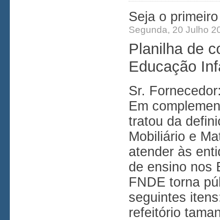
Seja o primeir
Segunda, 20 Julho 2
Planilha de c
Educação Infa
Sr. Fornecedor
Em complemento
tratou da defin
Mobiliário e Ma
atender às ent
de ensino nos E
FNDE torna púb
seguintes itens
refeitório tam