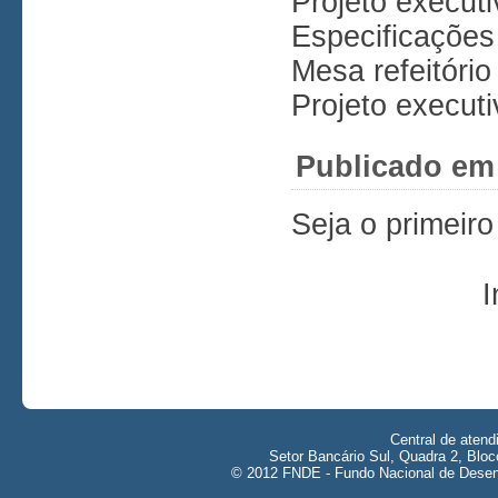
Projeto executi
Especificações
Mesa refeitóri
Projeto executi
Publicado em
Seja o primeir
I
Central de aten
Setor Bancário Sul, Quadra 2, Bloc
© 2012 FNDE - Fundo Nacional de Desenv