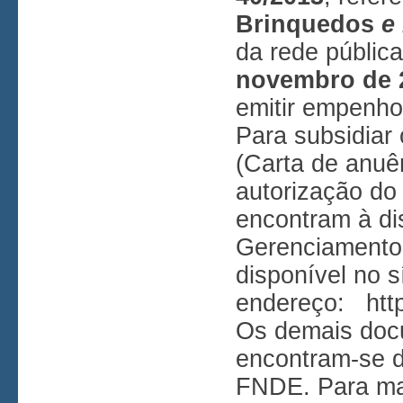
Brinquedos
e 
da rede públic
novembro de 
emitir empenho
Para subsidiar
(Carta de anuê
autorização do
encontram à d
Gerenciamento 
disponível no s
endereço:
htt
Os demais doc
encontram-se d
FNDE. Para ma