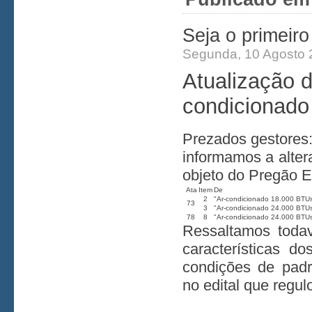
Seja o primeir
Segunda, 10 Agosto 
Atualização 
condicionado
Prezados gestores
informamos a alter
objeto do Pregão E
Ata
Item
De
2
"Ar-condicionado 18.000 BT
73
3
"Ar-condicionado 24.000 BT
78
8
"Ar-condicionado 24.000 BTU
Ressaltamos todav
características 
condições de padr
no edital que regul