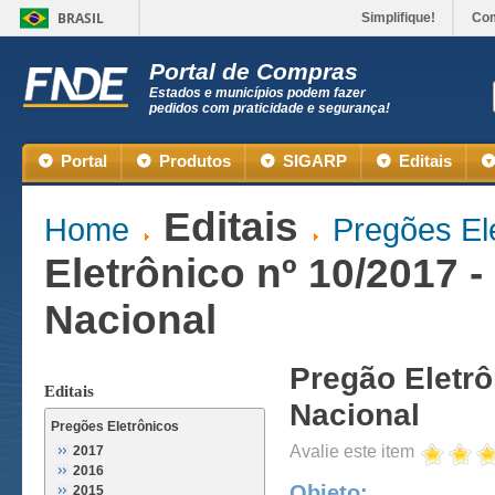
BRASIL
Simplifique!
Co
Portal de Compras
Estados e municípios podem fazer
pedidos com praticidade e segurança!
Portal
Produtos
SIGARP
Editais
Editais
Home
Pregões El
Eletrônico nº 10/2017 
Nacional
Pregão Eletrô
Editais
Nacional
Pregões Eletrônicos
Avalie este item
2017
2016
Objeto:
2015