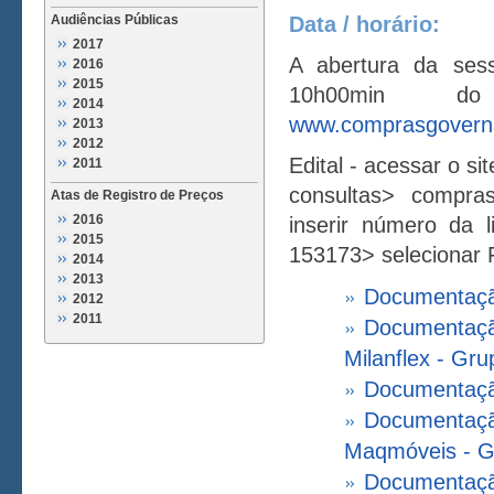
Audiências Públicas
Data / horário:
2017
A abertura da ses
2016
2015
10h00min d
2014
www.comprasgoverna
2013
2012
Edital - acessar o si
2011
consultas> compras
Atas de Registro de Preços
2016
inserir número da 
2015
153173> selecionar
2014
2013
Documentação
2012
2011
Documentação
Milanflex - Gru
Documentação
Documentação
Maqmóveis - G
Documentação