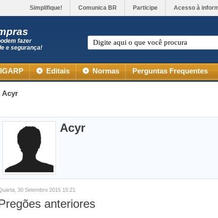
Simplifique!
Comunica BR
Participe
Acesso à infor
ompras
podem fazer
de e segurança!
IGARP
Editais
Normas
Perguntas Frequentes
Acyr
Acyr
Quarta, 30 Setembro 2015 15:21
Pregões anteriores