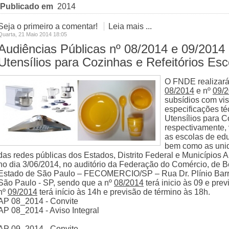
Publicado em
2014
Seja o primeiro a comentar!
Leia mais ...
Quarta, 21 Maio 2014 18:05
Audiências Públicas nº 08/2014 e 09/2014
Utensílios para Cozinhas e Refeitórios Esc
O FNDE realizará
08/2014
e nº
09/
subsídios com vis
especificações t
Utensílios para C
respectivamente,
as escolas de edu
bem como as unid
das redes públicas dos Estados, Distrito Federal e Municípios
no dia 3/06/2014, no auditório da Federação do Comércio, de B
Estado de São Paulo – FECOMERCIO/SP – Rua Dr. Plínio Barret
São Paulo - SP, sendo que a nº
08/2014
terá inicio às 09 e pre
nº
09/2014
terá início às 14h e previsão de término às 18h.
AP 08_2014 - Convite
AP 08_2014 - Aviso Integral
AP 09_2014 - Convite