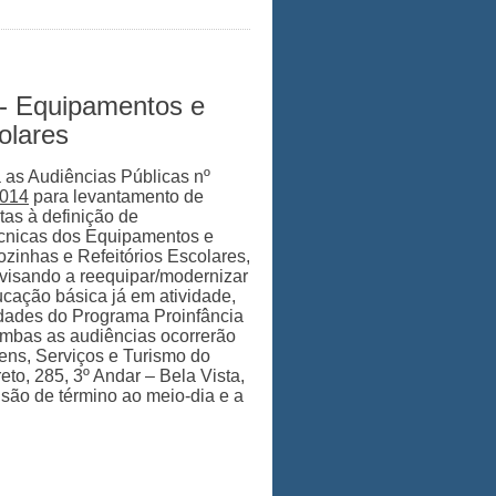
 - Equipamentos e
olares
 as Audiências Públicas nº
2014
para levantamento de
tas à definição de
écnicas dos Equipamentos e
ozinhas e Refeitórios Escolares,
 visando a reequipar/modernizar
cação básica já em atividade,
ades do Programa Proinfância
 Ambas as audiências ocorrerão
ens, Serviços e Turismo do
o, 285, 3º Andar – Bela Vista,
visão de término ao meio-dia e a