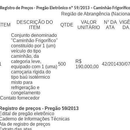
Registro de Preços - Pregão Eletrônico nº 59/2013 – Caminhão Frigorífico
Região de Abrangência (Naciona
DESCRIÇÃO DO
VALOR
N° DA
VIG
ITEM
QTDE
ITEM
UNITÁRIO
ATA
DA
Conjunto denominado
"Caminhão Frigorífico"
constituído por 1 (um)
veículo do tipo
caminhão, da
categoria leve,
R$
1
500
42/2014
30/0
equipado com 1 (uma)
190.000,00
carroçaria rígida do
tipo baú isotérmico
misto para
refrigeração e
congelamento
Contato fornecedor
Registro de preços - Pregão 59/2013
Edital de pregão eletrônico
Caderno de Informações Técnicas
Ata de registro de preços
Extrato das atas